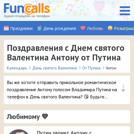
Праздники
День рождения
Любовь
Розыгры
Поздравления с Днем святого
Валентина Антону от Путина
Календарь
День святого Валентина
От Путина
Антон
Вы же хотите отправить прикольное романтическое
⇣
поздравление Антону голосом Владимира Путина на
телефон в День святого Валентина? 😘 Будьте
уверены, ему точно понравится – и неожиданный
звонок и такое весёлое аудио признание ❤ 👏
Любимому 💙
Путин звонит Антону с