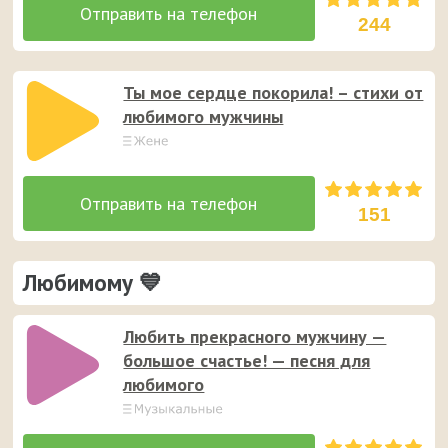
244
Ты мое сердце покорила! – стихи от
любимого мужчины
151
Любимому 💙
Любить прекрасного мужчину —
большое счастье! — песня для
любимого