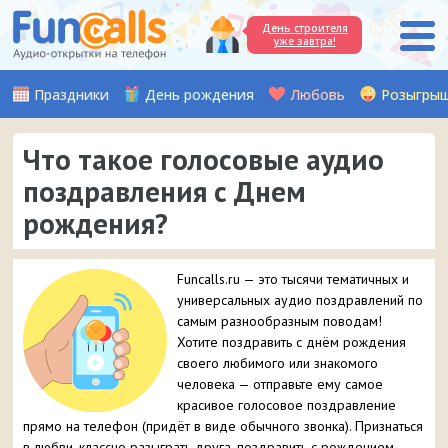
День строителя
уже завтра!
Праздники
День рождения
Любовь
Розыгры
Что такое голосовые аудио
поздравления с Днем
рождения?
Funcalls.ru — это тысячи тематичных и
универсальных аудио поздравлений по
самым разнообразным поводам!
Хотите поздравить с днём рождения
своего любимого или знакомого
человека — отправьте ему самое
красивое голосовое поздравление
прямо на телефон (придёт в виде обычного звонка). Признаться
в любви, классно разыграть друга, поздравить с рождением