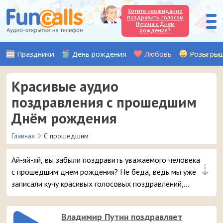
Хотите неожиданно
поздравить голосом
Путина с Днем
рождения?
Праздники
День рождения
Любовь
Розыгры
Красивые аудио
поздравления с прошедшим
Днём рождения
Главная
С прошедшим
Ай-яй-яй, вы забыли поздравить уважаемого человека
⇣
с прошедшим днем рождения? Не беда, ведь мы уже
записали кучу красивых голосовых поздравлений,
которые, хоть и с опозданием, но можно отправить на
мобильный телефон в любую точку страны. Главное
Владимир Путин поздравляет
ведь, вы вспомнили!