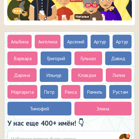
Альбина
Ангелина
Арсений
Артур
Артур
Варвара
Григорий
Гульназ
Давид
Дарина
Ильнур
Клавдия
Лилия
Маргарита
Петр
Раиса
Рамиль
Рустам
Тимофей
Элина
У нас еще 400+ имён! 👇