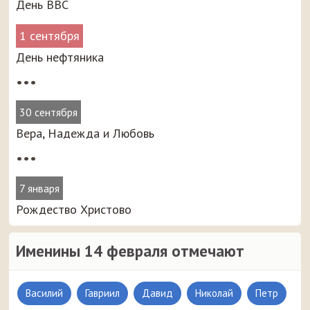
День ВВС
1 сентября
День нефтяника
•••
30 сентября
Вера, Надежда и Любовь
•••
7 января
Рождество Христово
Именины 14 февраля отмечают
Василий
Гавриил
Давид
Николай
Петр