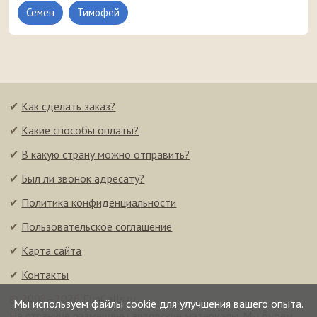
Семен
Тимофей
✔
Как сделать заказ?
✔
Какие способы оплаты?
✔
В какую страну можно отправить?
✔
Был ли звонок адресату?
✔
Политика конфиденциальности
✔
Пользовательское соглашение
✔
Карта сайта
✔
Контакты
© 2008–2026 FunCalls.ru
Мы используем файлы cookie для улучшения вашего опыта.
На странице размещены авторские материалы. Мы будем