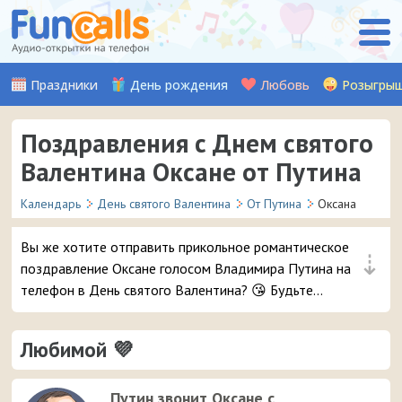
Праздники
День рождения
Любовь
Розыгры
Поздравления с Днем святого
Валентина Оксане от Путина
Календарь
День святого Валентина
От Путина
Оксана
Вы же хотите отправить прикольное романтическое
⇣
поздравление Оксане голосом Владимира Путина на
телефон в День святого Валентина? 😘 Будьте
уверены, ей точно понравится – и неожиданный
звонок и такое весёлое аудио признание ❤ 👏
Любимой 💜
Путин звонит Оксане с