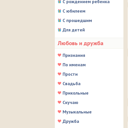
С рождением ребенка
С юбилеем
С прошедшим
Для детей
Любовь и дружба
Признания
По именам
Прости
Свадьба
Прикольные
Скучаю
Музыкальные
Дружба