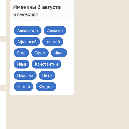
Именины 2 августа
отмечают
Александр
Алексей
Афанасий
Георгий
Егор
Ефим
Иван
Илья
Константин
Николай
Петр
Сергей
Федор