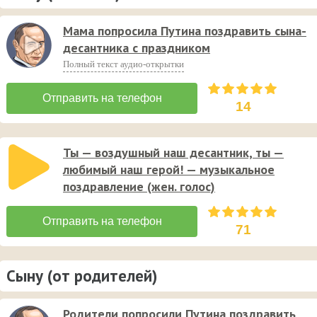
Мама попросила Путина поздравить сына-
десантника с праздником
Полный текст аудио-открытки
14
Ты — воздушный наш десантник, ты —
любимый наш герой! — музыкальное
поздравление (жен. голос)
71
Сыну (от родителей)
Родители попросили Путина поздравить