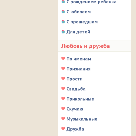
С рождением ребенка
С юбилеем
С прошедшим
Для детей
Любовь и дружба
По именам
Признания
Прости
Свадьба
Прикольные
Скучаю
Музыкальные
Дружба