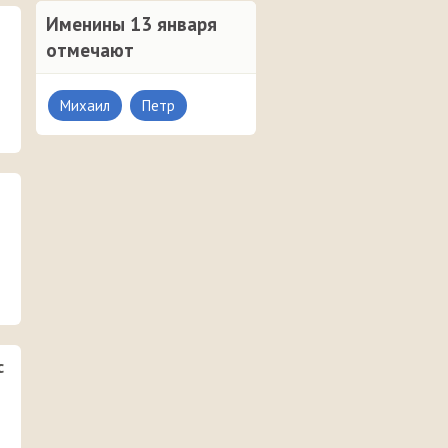
Именины 13 января
отмечают
Михаил
Петр
с