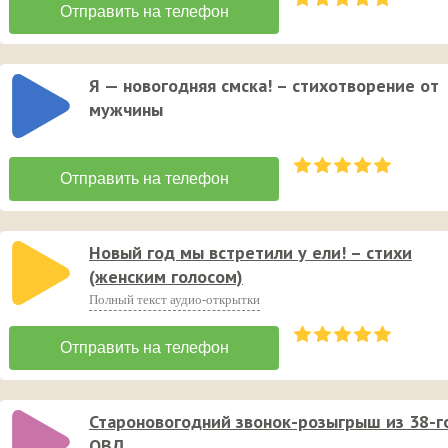
Я — новогодняя смска! – стихотворение от
мужчины
Новый год мы встретили у ели! – стихи
(женcким голосом)
Полный текст аудио-открытки
Староновогодний звонок-розыгрыш из 38-г
ОВД