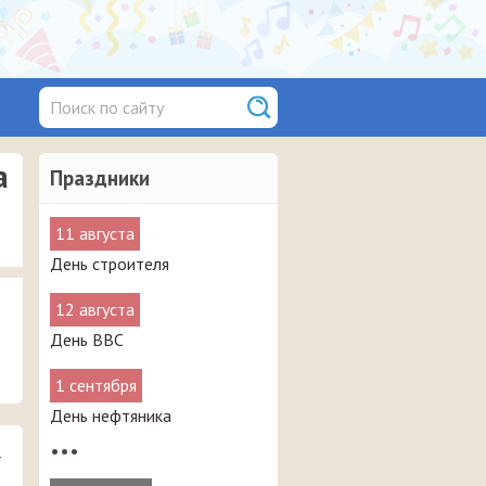
а
Праздники
11 августа
День строителя
12 августа
День ВВС
1 сентября
День нефтяника
–
•••