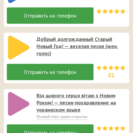
Добрый долгожданный Старый
Новый Год! — веселая песня (жен.
голос)
21
Від щирого серця вітаю з Новим
Роком! — песня-поздравление на
украинском языке
Полный текст аудио-открытки