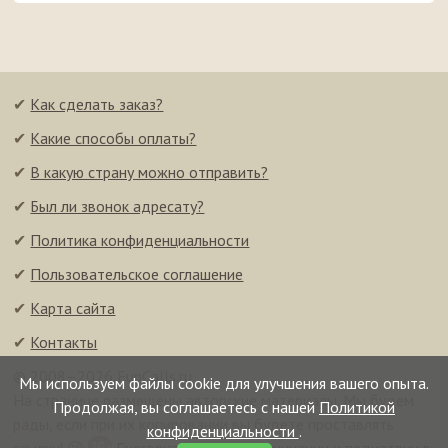
✔
Как сделать заказ?
✔
Какие способы оплаты?
✔
В какую страну можно отправить?
✔
Был ли звонок адресату?
✔
Политика конфиденциальности
✔
Пользовательское соглашение
✔
Карта сайта
✔
Контакты
© 2008–2026 FunCalls.ru
Мы используем файлы cookie для улучшения вашего опыта.
На странице размещены авторские материалы. Мы будем
Продолжая, вы соглашаетесь с нашей
Политикой
рады, если при их копировании вы будете проставлять
конфиденциальности
.