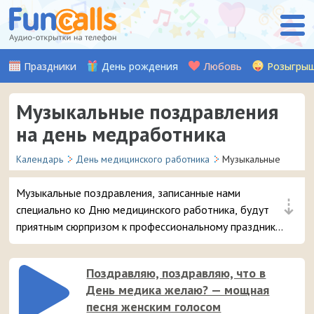
Праздники
День рождения
Любовь
Розыгры
Музыкальные поздравления
на день медработника
Календарь
День медицинского работника
Музыкальные
Музыкальные поздравления, записанные нами
⇣
специально ко Дню медицинского работника, будут
приятным сюрпризом к профессиональному празднику
дорогого вам человека. Просто выбирайте
понравившуюся открытку в виде песни и отправляйте
Поздравляю, поздравляю, что в
её прямо на смартфон.
День медика желаю? — мощная
песня женским голосом