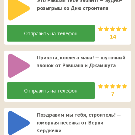
Это Равшан тебе звонит! — аудио-
розыгрыш ко Дню строителя
14
Привэта, коллега мана! — шуточный
звонок от Равшана и Джамшута
7
Поздравим мы тебя, строитель! —
юморная песенка от Верки
Сердючки