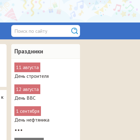
Праздники
11 августа
День строителя
12 августа
 к
День ВВС
1 сентября
День нефтяника
•••