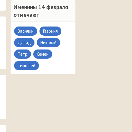
Именины 14 февраля
отмечают
Василий
Гавриил
Давид
Николай
Петр
Семен
Тимофей