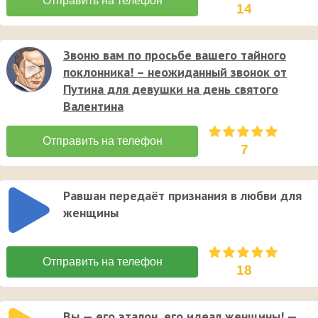
14
Звоню вам по просьбе вашего тайного
поклонника! – неожиданный звонок от
Путина для девушки на день святого
Валентина
7
Равшан передаёт признания в любви для
женщины
18
Вы — его эталон, его идеал женщины! —