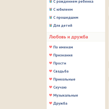
С рождением ребенка
С юбилеем
С прошедшим
Для детей
Любовь и дружба
По именам
Признания
Прости
Свадьба
Прикольные
Скучаю
Музыкальные
Дружба