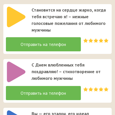
Становится на сердце жарко, когда
тебя встречаю я! – нежные
голосовые пожелания от любимого
мужчины
С Днем влюбленных тебя
поздравляю! – стихотворение от
любимого мужчины
Вы — его эталон, его идеал