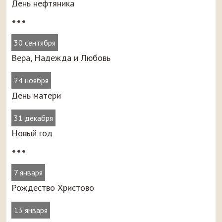
День нефтяника
•••
30 сентября
Вера, Надежда и Любовь
24 ноября
День матери
31 декабря
Новый год
•••
7 января
Рождество Христово
13 января