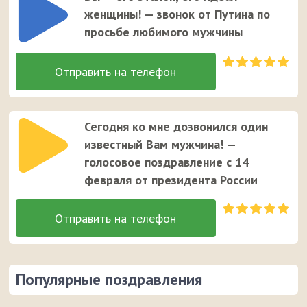
женщины! — звонок от Путина по
просьбе любимого мужчины
Сегодня ко мне дозвонился один
известный Вам мужчина! —
голосовое поздравление с 14
февраля от президента России
Популярные поздравления