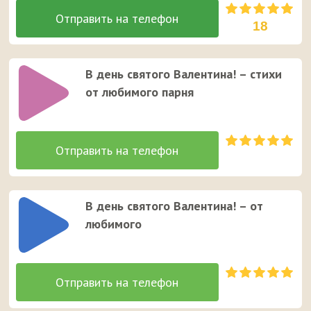
18
В день святого Валентина! – стихи
от любимого парня
В день святого Валентина! – от
любимого