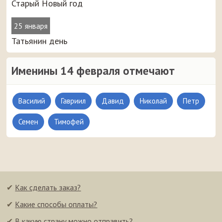
Старый Новый год
25 января
Татьянин день
Именины 14 февраля отмечают
Василий
Гавриил
Давид
Николай
Петр
Семен
Тимофей
✔
Как сделать заказ?
✔
Какие способы оплаты?
✔
В какую страну можно отправить?