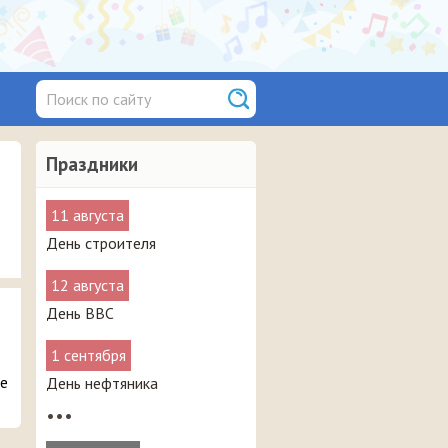
Праздники
11 августа
День строителя
12 августа
День ВВС
1 сентября
те
День нефтяника
•••