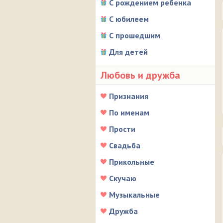
С рождением ребенка
С юбилеем
С прошедшим
Для детей
Любовь и дружба
Признания
По именам
Прости
Свадьба
Прикольные
Скучаю
Музыкальные
Дружба