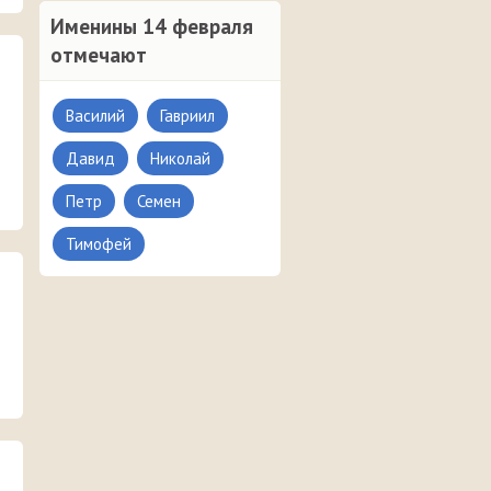
Именины 14 февраля
отмечают
Василий
Гавриил
Давид
Николай
Петр
Семен
Тимофей