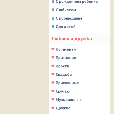
С рождением ребенка
С юбилеем
С прошедшим
Для детей
Любовь и дружба
По именам
Признания
Прости
Свадьба
Прикольные
Скучаю
Музыкальные
Дружба