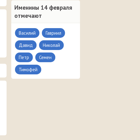
Именины 14 февраля
отмечают
Василий
Гавриил
Давид
Николай
Петр
Семен
Тимофей