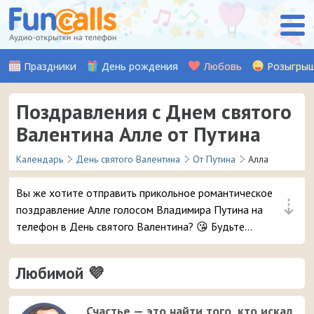
Праздники
День рождения
Любовь
Розыгры
Поздравления с Днем святого
Валентина Алле от Путина
Календарь
День святого Валентина
От Путина
Алла
Вы же хотите отправить прикольное романтическое
⇣
поздравление Алле голосом Владимира Путина на
телефон в День святого Валентина? 😘 Будьте
уверены, ей точно понравится – и неожиданный
звонок и такое весёлое аудио признание ❤ 👏
Любимой 💜
Счастье — это найти того, кто искал