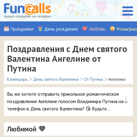
Праздники
День рождения
Любовь
Розыгры
Поздравления с Днем святого
Валентина Ангелине от
Путина
Календарь
День святого Валентина
От Путина
Ангелина
Вы же хотите отправить прикольное романтическое
⇣
поздравление Ангелине голосом Владимира Путина на
телефон в День святого Валентина? 😘 Будьте
уверены, ей точно понравится – и неожиданный
звонок и такое весёлое аудио признание ❤ 👏
Любимой 💜