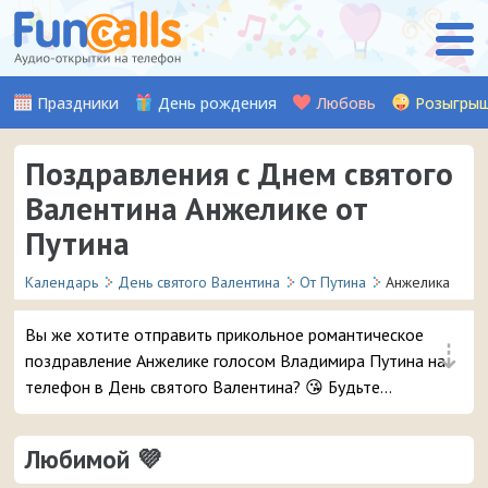
Праздники
День рождения
Любовь
Розыгры
Поздравления с Днем святого
Валентина Анжелике от
Путина
Календарь
День святого Валентина
От Путина
Анжелика
Вы же хотите отправить прикольное романтическое
⇣
поздравление Анжелике голосом Владимира Путина на
телефон в День святого Валентина? 😘 Будьте
уверены, ей точно понравится – и неожиданный
звонок и такое весёлое аудио признание ❤ 👏
Любимой 💜