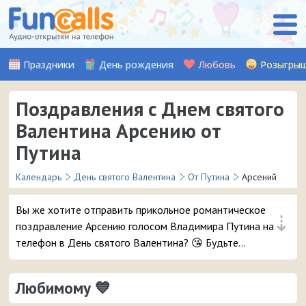
Праздники
День рождения
Любовь
Розыгры
Поздравления с Днем святого
Валентина Арсению от
Путина
Календарь
День святого Валентина
От Путина
Арсений
Вы же хотите отправить прикольное романтическое
⇣
поздравление Арсению голосом Владимира Путина на
телефон в День святого Валентина? 😘 Будьте
уверены, ему точно понравится – и неожиданный
звонок и такое весёлое аудио признание ❤ 👏
Любимому 💙