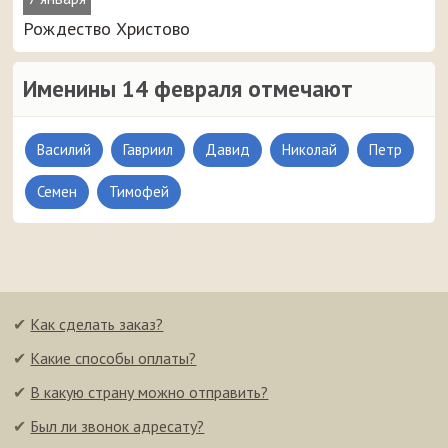
Рождество Христово
Именины 14 февраля отмечают
Василий
Гавриил
Давид
Николай
Петр
Семен
Тимофей
✔
Как сделать заказ?
✔
Какие способы оплаты?
✔
В какую страну можно отправить?
✔
Был ли звонок адресату?