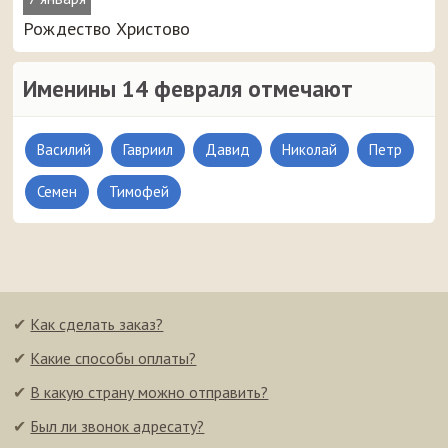
Рождество Христово
Именины 14 февраля отмечают
Василий
Гавриил
Давид
Николай
Петр
Семен
Тимофей
✔
Как сделать заказ?
✔
Какие способы оплаты?
✔
В какую страну можно отправить?
✔
Был ли звонок адресату?