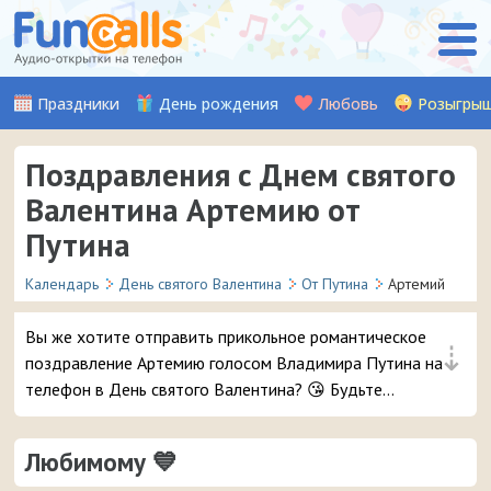
Праздники
День рождения
Любовь
Розыгры
Поздравления с Днем святого
Валентина Артемию от
Путина
Календарь
День святого Валентина
От Путина
Артемий
Вы же хотите отправить прикольное романтическое
⇣
поздравление Артемию голосом Владимира Путина на
телефон в День святого Валентина? 😘 Будьте
уверены, ему точно понравится – и неожиданный
звонок и такое весёлое аудио признание ❤ 👏
Любимому 💙