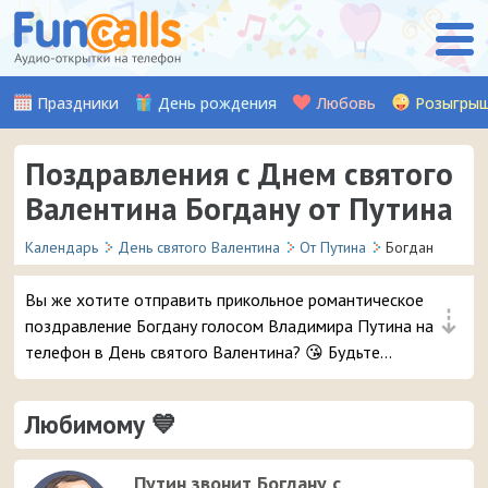
Праздники
День рождения
Любовь
Розыгры
Поздравления с Днем святого
Валентина Богдану от Путина
Календарь
День святого Валентина
От Путина
Богдан
Вы же хотите отправить прикольное романтическое
⇣
поздравление Богдану голосом Владимира Путина на
телефон в День святого Валентина? 😘 Будьте
уверены, ему точно понравится – и неожиданный
звонок и такое весёлое аудио признание ❤ 👏
Любимому 💙
Путин звонит Богдану с