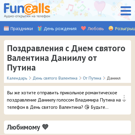
Праздники
День рождения
Любовь
Розыгры
Поздравления с Днем святого
Валентина Даниилу от
Путина
Календарь
День святого Валентина
От Путина
Даниил
Вы же хотите отправить прикольное романтическое
⇣
поздравление Даниилу голосом Владимира Путина на
телефон в День святого Валентина? 😘 Будьте
уверены, ему точно понравится – и неожиданный
звонок и такое весёлое аудио признание ❤ 👏
Любимому 💙