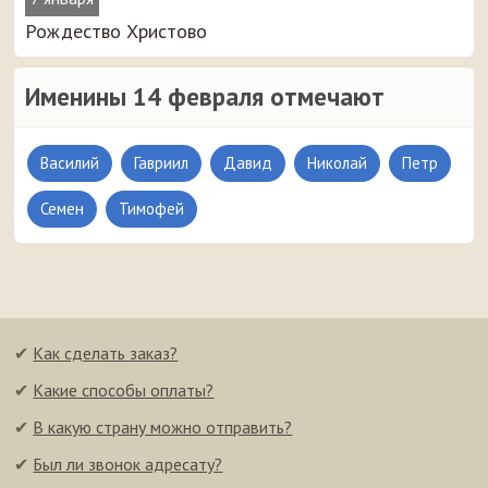
Рождество Христово
Именины 14 февраля отмечают
Василий
Гавриил
Давид
Николай
Петр
Семен
Тимофей
✔
Как сделать заказ?
✔
Какие способы оплаты?
✔
В какую страну можно отправить?
✔
Был ли звонок адресату?