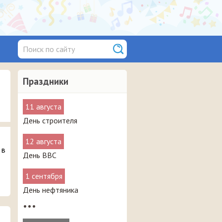
Праздники
11 августа
День строителя
12 августа
 в
День ВВС
1 сентября
День нефтяника
•••