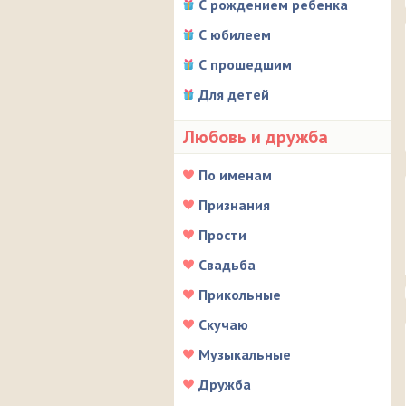
С рождением ребенка
С юбилеем
С прошедшим
Для детей
Любовь и дружба
По именам
Признания
Прости
Свадьба
Прикольные
Скучаю
Музыкальные
Дружба