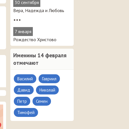
30 сентября
Вера, Надежда и Любовь
•••
7 января
Рождество Христово
Именины 14 февраля
отмечают
Василий
Гавриил
Давид
Николай
Петр
Семен
Тимофей