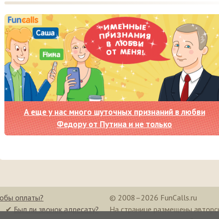
А еще у нас много шуточных признаний в любви
Федору от Путина и не только
собы оплаты?
© 2008–2026 FunCalls.ru
✔
Был ли звонок адресату?
На странице размещены авторс