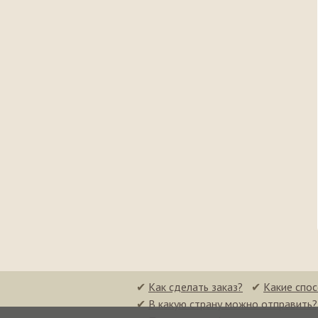
✔
Как сделать заказ?
✔
Какие спо
✔
В какую страну можно отправить?