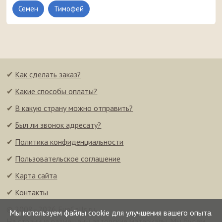
Семен
Тимофей
✔
Как сделать заказ?
✔
Какие способы оплаты?
✔
В какую страну можно отправить?
✔
Был ли звонок адресату?
✔
Политика конфиденциальности
✔
Пользовательское соглашение
✔
Карта сайта
✔
Контакты
© 2008–2026 FunCalls.ru
Мы используем файлы cookie для улучшения вашего опыта.
На странице размещены авторские материалы. Мы будем