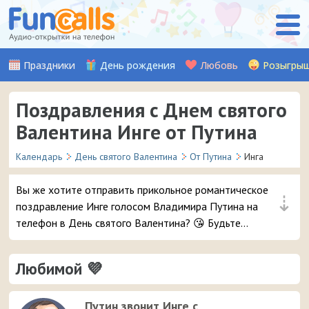
Праздники
День рождения
Любовь
Розыгры
Поздравления с Днем святого
Валентина Инге от Путина
Календарь
День святого Валентина
От Путина
Инга
Вы же хотите отправить прикольное романтическое
⇣
поздравление Инге голосом Владимира Путина на
телефон в День святого Валентина? 😘 Будьте
уверены, ей точно понравится – и неожиданный
звонок и такое весёлое аудио признание ❤ 👏
Любимой 💜
Путин звонит Инге с