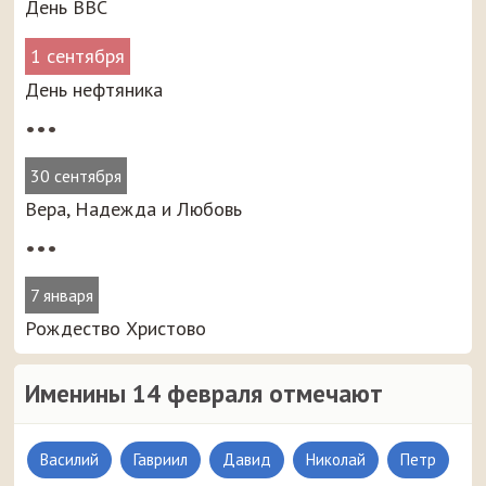
День ВВС
1 сентября
День нефтяника
•••
30 сентября
Вера, Надежда и Любовь
•••
7 января
Рождество Христово
Именины 14 февраля отмечают
Василий
Гавриил
Давид
Николай
Петр