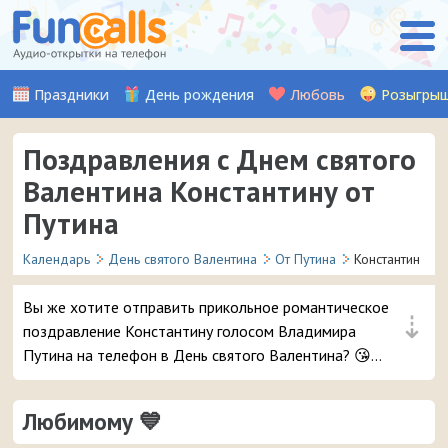
Праздники
День рождения
Любовь
Розыгры
Поздравления с Днем святого
Валентина Константину от
Путина
Календарь
День святого Валентина
От Путина
Константин
Вы же хотите отправить прикольное романтическое
⇣
поздравление Константину голосом Владимира
Путина на телефон в День святого Валентина? 😘
Будьте уверены, ему точно понравится – и
неожиданный звонок и такое весёлое аудио признание
Любимому 💙
❤ 👏