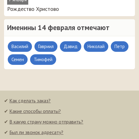
Рождество Христово
Именины 14 февраля отмечают
Василий
Гавриил
Давид
Николай
Петр
Семен
Тимофей
✔
Как сделать заказ?
✔
Какие способы оплаты?
✔
В какую страну можно отправить?
✔
Был ли звонок адресату?