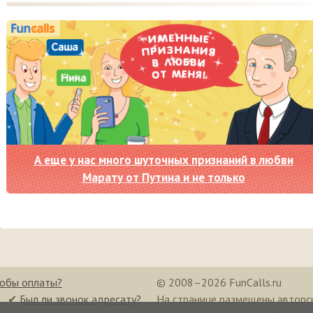
А еще у нас много шуточных признаний в любви
Марату от Путина и не только
собы оплаты?
© 2008–2026 FunCalls.ru
✔
Был ли звонок адресату?
На странице размещены авторс