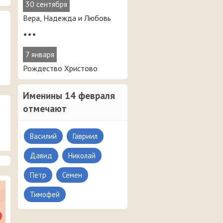
30 сентября
Вера, Надежда и Любовь
•••
7 января
Рождество Христово
Именины 14 февраля
отмечают
Василий
Гавриил
Давид
Николай
Петр
Семен
Тимофей