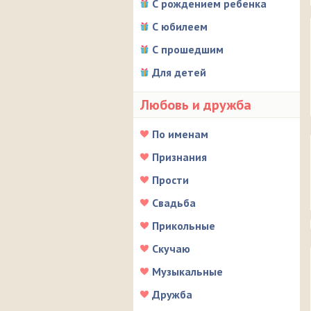
С рождением ребенка
С юбилеем
С прошедшим
Для детей
Любовь и дружба
По именам
Признания
Прости
Свадьба
Прикольные
Скучаю
Музыкальные
Дружба