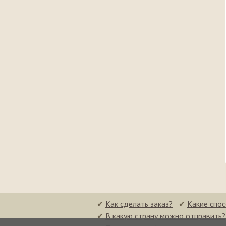
✔
Как сделать заказ?
✔
Какие спо
✔
В какую страну можно отправить?