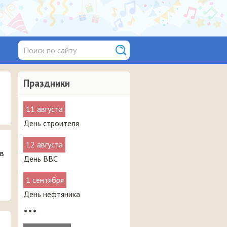
Праздники
11 августа
День строителя
12 августа
 в
День ВВС
1 сентября
День нефтяника
•••