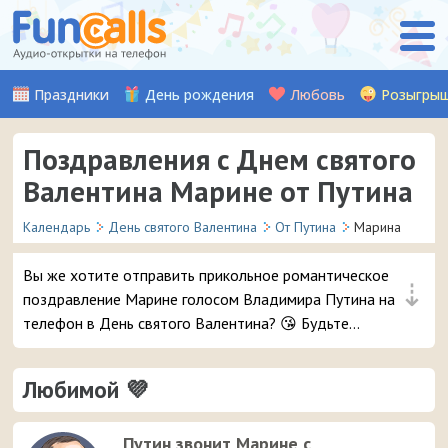
Праздники
День рождения
Любовь
Розыгры
Поздравления с Днем святого
Валентина Марине от Путина
Календарь
День святого Валентина
От Путина
Марина
Вы же хотите отправить прикольное романтическое
⇣
поздравление Марине голосом Владимира Путина на
телефон в День святого Валентина? 😘 Будьте
уверены, ей точно понравится – и неожиданный
звонок и такое весёлое аудио признание ❤ 👏
Любимой 💜
Путин звонит Марине с