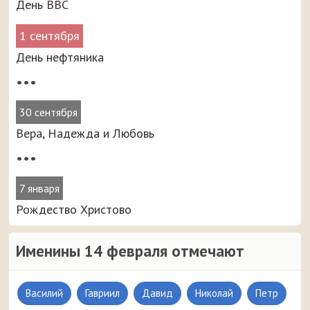
День ВВС
1 сентября
День нефтяника
•••
30 сентября
Вера, Надежда и Любовь
•••
7 января
Рождество Христово
Именины 14 февраля отмечают
Василий
Гавриил
Давид
Николай
Петр