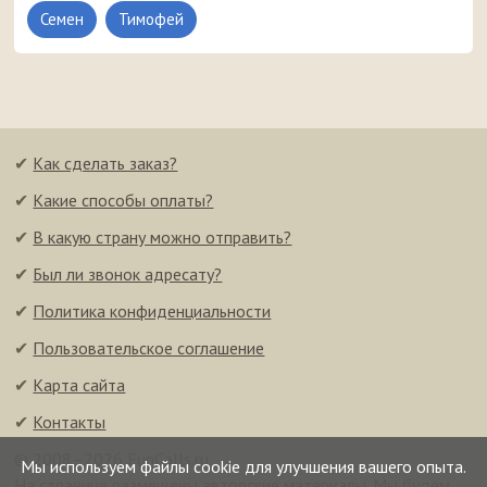
Семен
Тимофей
✔
Как сделать заказ?
✔
Какие способы оплаты?
✔
В какую страну можно отправить?
✔
Был ли звонок адресату?
✔
Политика конфиденциальности
✔
Пользовательское соглашение
✔
Карта сайта
✔
Контакты
© 2008–2026 FunCalls.ru
Мы используем файлы cookie для улучшения вашего опыта.
На странице размещены авторские материалы. Мы будем