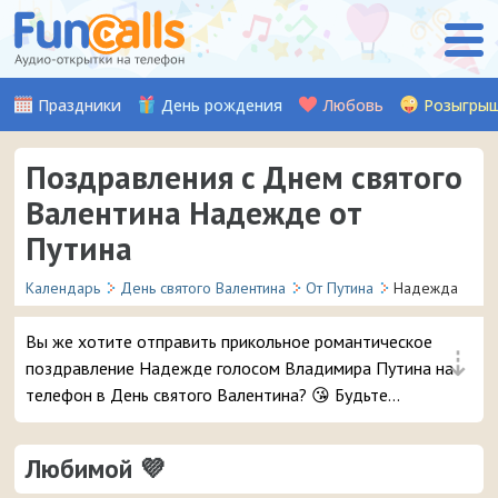
Праздники
День рождения
Любовь
Розыгры
Поздравления с Днем святого
Валентина Надежде от
Путина
Календарь
День святого Валентина
От Путина
Надежда
Вы же хотите отправить прикольное романтическое
⇣
поздравление Надежде голосом Владимира Путина на
телефон в День святого Валентина? 😘 Будьте
уверены, ей точно понравится – и неожиданный
звонок и такое весёлое аудио признание ❤ 👏
Любимой 💜