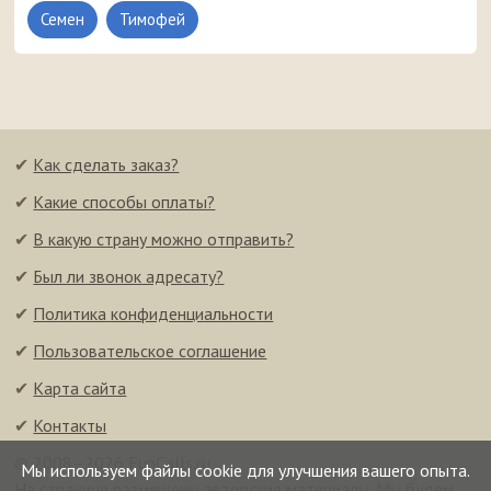
Семен
Тимофей
✔
Как сделать заказ?
✔
Какие способы оплаты?
✔
В какую страну можно отправить?
✔
Был ли звонок адресату?
✔
Политика конфиденциальности
✔
Пользовательское соглашение
✔
Карта сайта
✔
Контакты
© 2008–2026 FunCalls.ru
Мы используем файлы cookie для улучшения вашего опыта.
На странице размещены авторские материалы. Мы будем