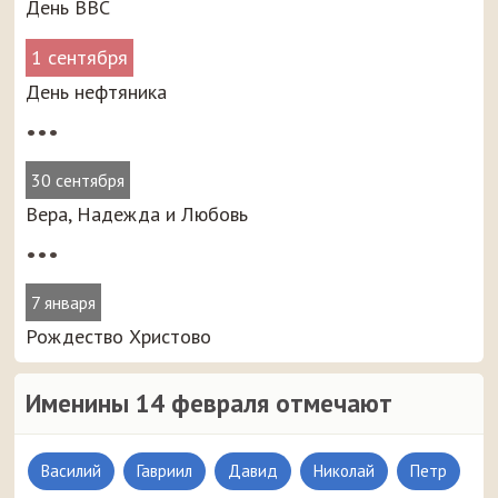
День ВВС
1 сентября
День нефтяника
•••
30 сентября
Вера, Надежда и Любовь
•••
7 января
Рождество Христово
Именины 14 февраля отмечают
Василий
Гавриил
Давид
Николай
Петр