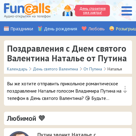
День строителя
уже завтра!
Праздники
День рождения
Любовь
Розыгры
Поздравления с Днем святого
Валентина Наталье от Путина
Календарь
День святого Валентина
От Путина
Наталья
Вы же хотите отправить прикольное романтическое
⇣
поздравление Наталье голосом Владимира Путина на
телефон в День святого Валентина? 😘 Будьте
уверены, ей точно понравится – и неожиданный
звонок и такое весёлое аудио признание ❤ 👏
Любимой 💜
Путин звонит Наталье с