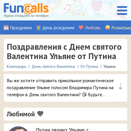
Праздники
День рождения
Любовь
Розыгры
Поздравления с Днем святого
Валентина Ульяне от Путина
Календарь
День святого Валентина
От Путина
Ульяна
Вы же хотите отправить прикольное романтическое
⇣
поздравление Ульяне голосом Владимира Путина на
телефон в День святого Валентина? 😘 Будьте
уверены, ей точно понравится – и неожиданный
звонок и такое весёлое аудио признание ❤ 👏
Любимой 💜
Путин звонит Ульяне с