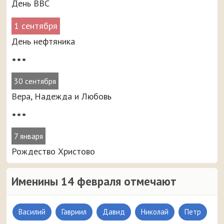
День ВВС
1 сентября
День нефтяника
•••
30 сентября
Вера, Надежда и Любовь
•••
7 января
Рождество Христово
Именины 14 февраля отмечают
Василий
Гавриил
Давид
Николай
Петр