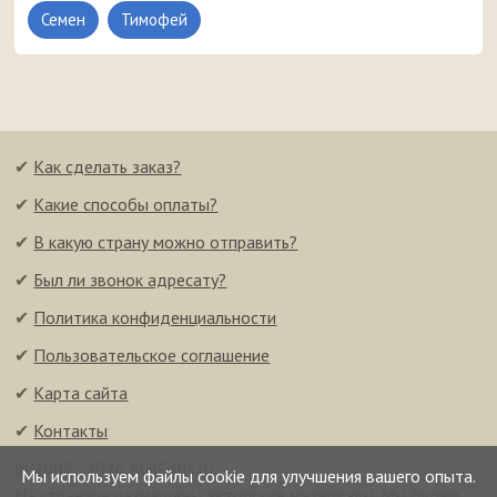
Семен
Тимофей
✔
Как сделать заказ?
✔
Какие способы оплаты?
✔
В какую страну можно отправить?
✔
Был ли звонок адресату?
✔
Политика конфиденциальности
✔
Пользовательское соглашение
✔
Карта сайта
✔
Контакты
© 2008–2026 FunCalls.ru
Мы используем файлы cookie для улучшения вашего опыта.
На странице размещены авторские материалы. Мы будем