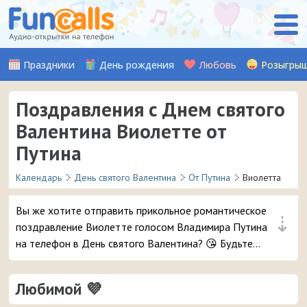
Праздники
День рождения
Любовь
Розыгры
Поздравления с Днем святого
Валентина Виолетте от
Путина
Календарь
День святого Валентина
От Путина
Виолетта
Вы же хотите отправить прикольное романтическое
⇣
поздравление Виолетте голосом Владимира Путина
на телефон в День святого Валентина? 😘 Будьте
уверены, ей точно понравится – и неожиданный
звонок и такое весёлое аудио признание ❤ 👏
Любимой 💜