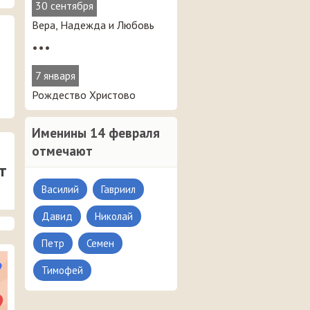
30 сентября
Вера, Надежда и Любовь
•••
7 января
Рождество Христово
Именины 14 февраля
отмечают
т
Василий
Гавриил
Давид
Николай
Петр
Семен
Тимофей