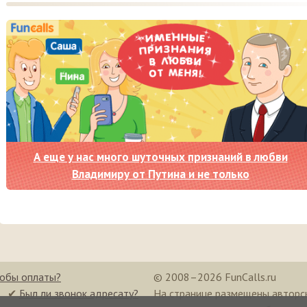
А еще у нас много шуточных признаний в любви
Владимиру от Путина и не только
собы оплаты?
© 2008–2026 FunCalls.ru
✔
Был ли звонок адресату?
На странице размещены авторс