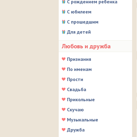
С рождением ребенка
С юбилеем
С прошедшим
Для детей
Любовь и дружба
Признания
По именам
Прости
Свадьба
Прикольные
Скучаю
Музыкальные
Дружба