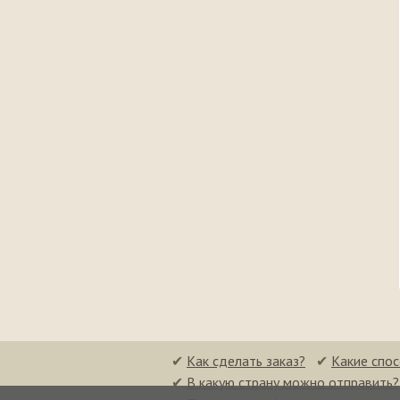
✔
Как сделать заказ?
✔
Какие спо
✔
В какую страну можно отправить?