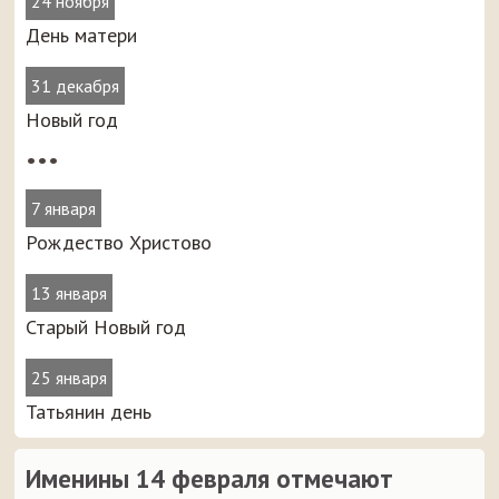
24 ноября
День матери
31 декабря
Новый год
•••
7 января
Рождество Христово
13 января
Старый Новый год
25 января
Татьянин день
Именины 14 февраля отмечают