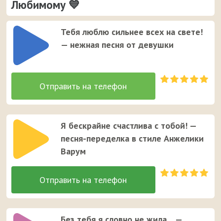
Любимому 💙
Тебя люблю сильнее всех на свете!
— нежная песня от девушки
Я бескрайне счастлива с тобой! —
песня-переделка в стиле Анжелики
Варум
Без тебя я словно не жила… —