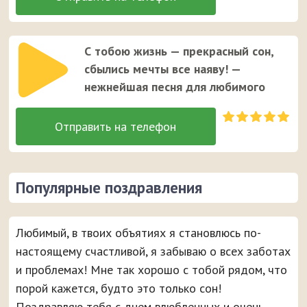
С тобою жизнь — прекрасный сон,
сбылись мечты все наяву! —
нежнейшая песня для любимого
Популярные поздравления
Любимый, в твоих объятиях я становлюсь по-
настоящему счастливой, я забываю о всех заботах
и проблемах! Мне так хорошо с тобой рядом, что
порой кажется, будто это только сон!
Поздравляю тебя с днем влюбленных и очень