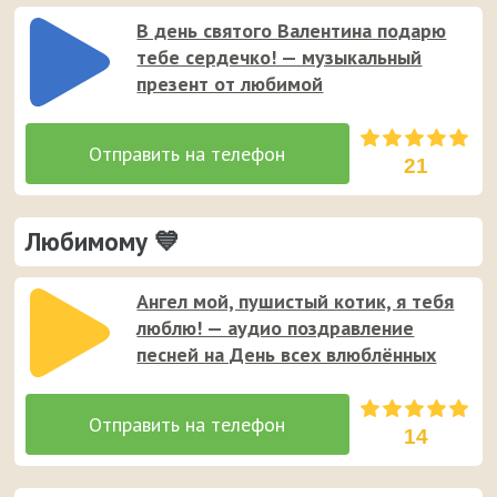
В день святого Валентина подарю
тебе сердечко! — музыкальный
презент от любимой
21
Любимому 💙
Ангел мой, пушистый котик, я тебя
люблю! — аудио поздравление
песней на День всех влюблённых
14