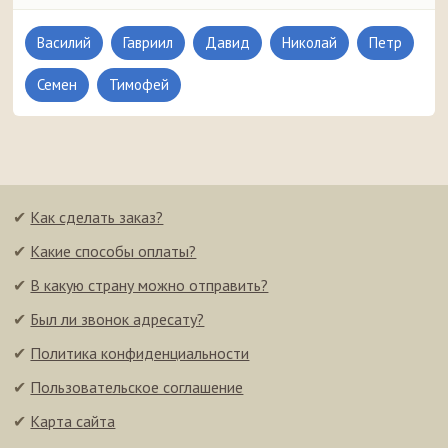
Василий
Гавриил
Давид
Николай
Петр
Семен
Тимофей
✔
Как сделать заказ?
✔
Какие способы оплаты?
✔
В какую страну можно отправить?
✔
Был ли звонок адресату?
✔
Политика конфиденциальности
✔
Пользовательское соглашение
✔
Карта сайта