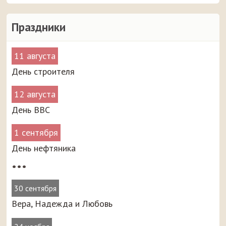
Праздники
11 августа
День строителя
12 августа
День ВВС
1 сентября
День нефтяника
•••
30 сентября
Вера, Надежда и Любовь