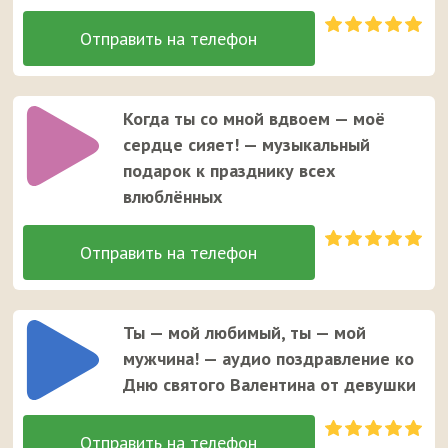
Когда ты со мной вдвоем — моё
сердце сияет! — музыкальный
подарок к празднику всех
влюблённых
Ты — мой любимый, ты — мой
мужчина! — аудио поздравление ко
Дню святого Валентина от девушки