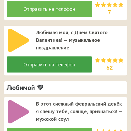
7
Любимая моя, с Днём Святого
Валентина! — музыкальное
поздравление
52
Любимой 💜
В этот снежный февральский денёк
я спешу тебе, солнце, признаться! —
мужской соул