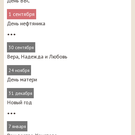
День ВВС
1 сентября
День нефтяника
•••
30 сентября
Вера, Надежда и Любовь
24 ноября
День матери
31 декабря
Новый год
•••
7 января