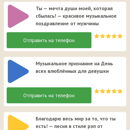
Ты — мечта души моей, которая
сбылась! — красивое музыкальное
поздравление от мужчины
Музыкальное признание на День
всех влюблённых для девушки
Благодарю весь мир за то, что ты
есть! — песня в стиле рэп от