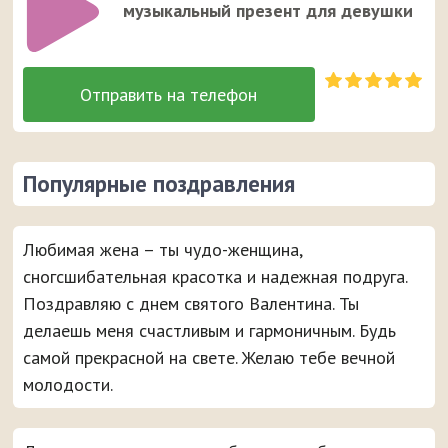
музыкальный презент для девушки
Популярные поздравления
Любимая жена – ты чудо-женщина,
сногсшибательная красотка и надежная подруга.
Поздравляю с днем святого Валентина. Ты
делаешь меня счастливым и гармоничным. Будь
самой прекрасной на свете. Желаю тебе вечной
молодости.