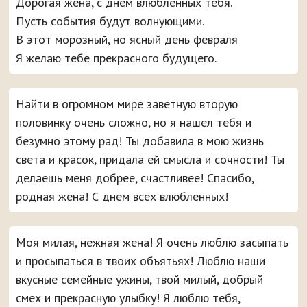
Дорогая жена, с днем влюбленных тебя.
Пусть события будут волнующими.
В этот морозный, но ясный день февраля
Я желаю тебе прекрасного будущего.
Найти в огромном мире заветную вторую
половинку очень сложно, но я нашел тебя и
безумно этому рад! Ты добавила в мою жизнь
света и красок, придала ей смысла и сочности! Ты
делаешь меня добрее, счастливее! Спасибо,
родная жена! С днем всех влюбленных!
Моя милая, нежная жена! Я очень люблю засыпать
и просыпаться в твоих объятьях! Люблю наши
вкусные семейные ужины, твой милый, добрый
смех и прекрасную улыбку! Я люблю тебя,