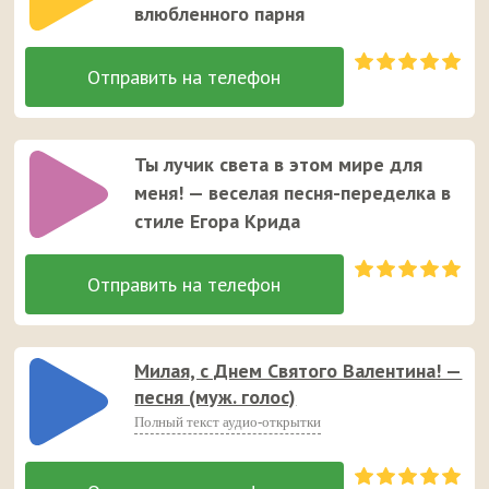
влюбленного парня
Ты лучик света в этом мире для
меня! — веселая песня-переделка в
стиле Егора Крида
Милая, с Днем Святого Валентина! —
песня (муж. голос)
Полный текст аудио-открытки