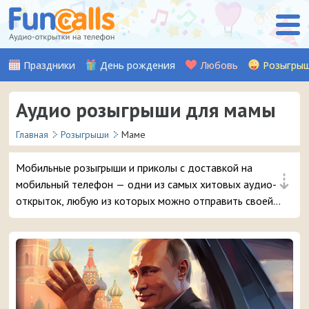
Праздники
День рождения
Любовь
Розыгры
Аудио розыгрыши для мамы
Главная
Розыгрыши
Маме
Мобильные розыгрыши и приколы с доставкой на
⇣
мобильный телефон — одни из самых хитовых аудио-
открыток, любую из которых можно отправить своей
дорогой маме. Мы записали множество прикольных
аудио розыгрышей для вашей мамы, отправив которые
на телефон, вы отлично разыграете своего близкого
человека :)