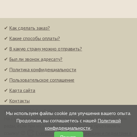
✔
Как сделать заказ?
✔
Какие способы оплаты?
✔
В какую страну можно отправить?
✔
Был ли звонок адресату?
✔
Политика конфиденциальности
✔
Пользовательское соглашение
✔
Карта сайта
✔
Контакты
© 2008–2026 FunCalls.ru
Мы используем файлы cookie для улучшения вашего опыта.
На странице размещены авторские материалы. Мы будем
Продолжая, вы соглашаетесь с нашей
Политикой
рады, если при их копировании вы будете проставлять
конфиденциальности
.
ссылку! 😉
Everonvax — центр вакцинации и педиатрии в