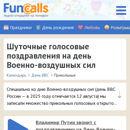
Праздники
День рождения
Любовь
Розыгры
Шуточные голосовые
поздравления на день
Военно-воздушных сил
Календарь
День ВВС
Прикольные
Специально ко дню Военно-воздушных сил (день ВВС
⇣
России — в 2025 году отмечается 12 августа) мы
записали множество прикольных голосовых открыток
с поздравлениями, которые можно отправить на
смартфон в виде звонка.
Владимир Путин звонит с
поздравлениями на День Военно-