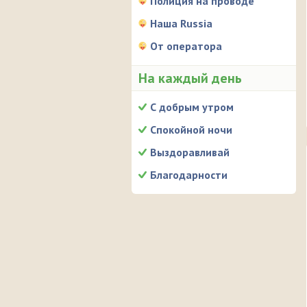
Полиция на проводе
Наша Russia
От оператора
На каждый день
С добрым утром
Спокойной ночи
Выздоравливай
Благодарности