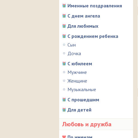
Именные поздравления
С днем ангела
Для любимых
С рождением ребенка
Сын
Дочка
С юбилеем
Мужчине
Женщине
Музыкальные
С прошедшим
Для детей
Любовь и дружба
По именам