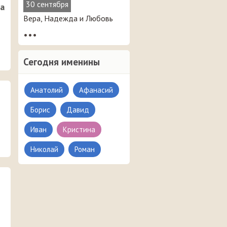
30 сентября
ла
Вера, Надежда и Любовь
•••
Сегодня именины
Анатолий
Афанасий
Борис
Давид
Иван
Кристина
Николай
Роман