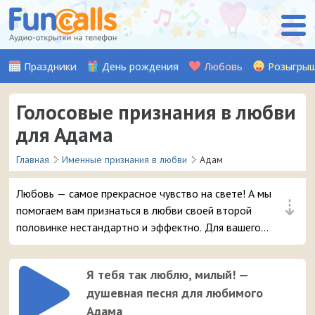
Праздники
День рождения
Любовь
Розыгры
Голосовые признания в любви
для Адама
Главная
Именные признания в любви
Адам
Любовь — самое прекрасное чувство на свете! А мы
⇣
помогаем вам признаться в любви своей второй
половинке нестандартно и эффектно. Для вашего
мужчины Адама мы записали множество красивых
музыкальных и аудио признаний, стихов, а также
Я тебя так люблю, милый! —
шуточных признаний от Путина (хит!). Выберите
душевная песня для любимого
понравившуюся аудио-открытку и уже через пару
Адама
мгновений она придет на телефон вашему любимому