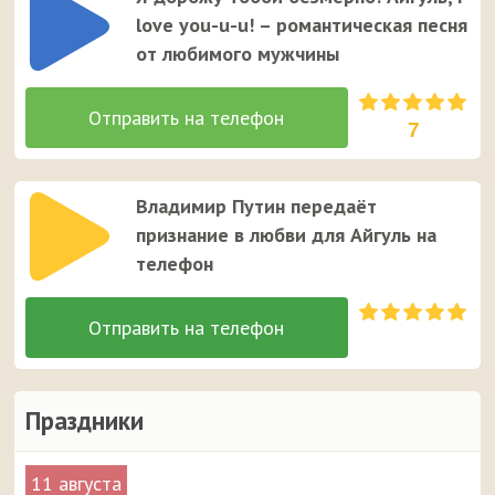
Айгуль. Это единственный случай, когда звонок от
love you-u-u! – романтическая песня
неизвестного номера вызывает улыбку у вашей
от любимого мужчины
девушки ;)
7
Владимир Путин передаёт
признание в любви для Айгуль на
телефон
Праздники
11 августа