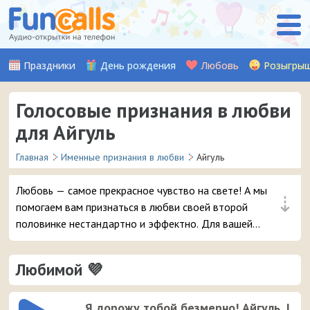
Праздники
День рождения
Любовь
Розыгры
Голосовые признания в любви
для Айгуль
Главная
Именные признания в любви
Айгуль
Любовь — самое прекрасное чувство на свете! А мы
⇣
помогаем вам признаться в любви своей второй
половинке нестандартно и эффектно. Для вашей
девушки Айгуль мы записали множество красивых
музыкальных и аудио признаний, стихов, а также
Любимой 💜
шуточных признаний от Путина (хит!). Выберите
понравившуюся аудио-открытку и уже через пару
мгновений она придет на телефон вашей любимой
Я дорожу тобой безмерно! Айгуль, I