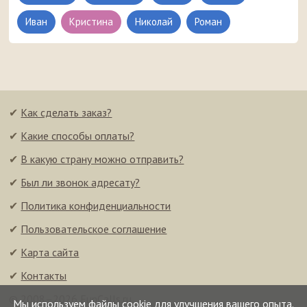
Иван
Кристина
Николай
Роман
✔
Как сделать заказ?
✔
Какие способы оплаты?
✔
В какую страну можно отправить?
✔
Был ли звонок адресату?
✔
Политика конфиденциальности
✔
Пользовательское соглашение
✔
Карта сайта
✔
Контакты
© 2008–2026 FunCalls.ru
Мы используем файлы cookie для улучшения вашего опыта.