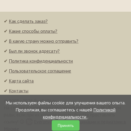
✔
Как сделать заказ?
✔
Какие способы оплаты?
✔
В какую страну можно отправить?
✔
Был ли звонок адресату?
✔
Политика конфиденциальности
✔
Пользовательское соглашение
✔
Карта сайта
✔
Контакты
© 2008–2026 FunCalls.ru
Мы используем файлы cookie для улучшения вашего опыта.
На странице размещены авторские материалы. Мы будем
Продолжая, вы соглашаетесь с нашей
Политикой
рады, если при их копировании вы будете проставлять
конфиденциальности
.
ссылку! 😉
Everonvax — центр вакцинации и педиатрии в
Принять
Москве