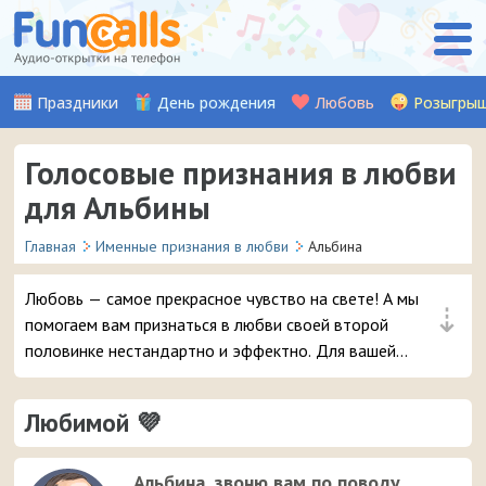
Праздники
День рождения
Любовь
Розыгры
Голосовые признания в любви
для Альбины
Главная
Именные признания в любви
Альбина
Любовь — самое прекрасное чувство на свете! А мы
⇣
помогаем вам признаться в любви своей второй
половинке нестандартно и эффектно. Для вашей
девушки Альбины мы записали множество красивых
музыкальных и аудио признаний, стихов, а также
Любимой 💜
шуточных признаний от Путина (хит!). Выберите
понравившуюся аудио-открытку и уже через пару
мгновений она придет на телефон вашей любимой
Альбина, звоню вам по поводу