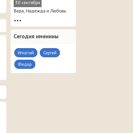
30 сентября
Вера, Надежда и Любовь
•••
Сегодня именины
Игнатий
Сергей
Федор