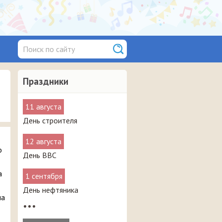
Праздники
11 августа
День строителя
12 августа
о
День ВВС
а
1 сентября
День нефтяника
на
•••