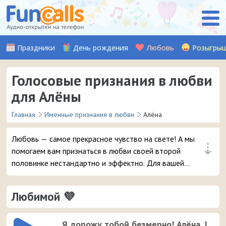
Праздники
День рождения
Любовь
Розыгры
Голосовые признания в любви
для Алёны
Главная
Именные признания в любви
Алёна
Любовь — самое прекрасное чувство на свете! А мы
⇣
помогаем вам признаться в любви своей второй
половинке нестандартно и эффектно. Для вашей
девушки Алёны мы записали множество красивых
музыкальных и аудио признаний, стихов, а также
Любимой 💜
шуточных признаний от Путина (хит!). Выберите
понравившуюся аудио-открытку и уже через пару
мгновений она придет на телефон вашей любимой
Я дорожу тобой безмерно! Алёна, I