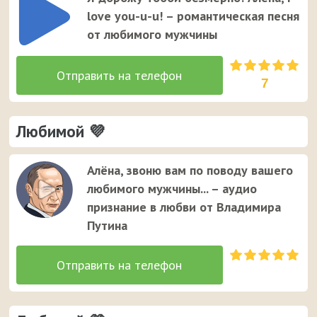
Алёне. Это единственный случай, когда звонок от
love you-u-u! – романтическая песня
неизвестного номера вызывает улыбку у вашей
от любимого мужчины
девушки ;)
7
Любимой 💜
Алёна, звоню вам по поводу вашего
любимого мужчины... – аудио
признание в любви от Владимира
Путина