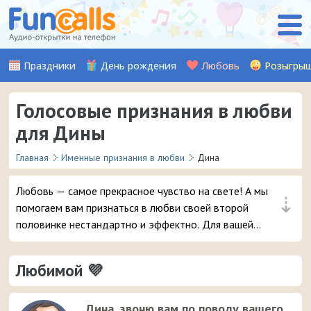
Праздники
День рождения
Любовь
Розыгры
Голосовые признания в любви
для Дины
Главная
Именные признания в любви
Дина
Любовь — самое прекрасное чувство на свете! А мы
⇣
помогаем вам признаться в любви своей второй
половинке нестандартно и эффектно. Для вашей
девушки Дины мы записали множество красивых
музыкальных и аудио признаний, стихов, а также
Любимой 💜
шуточных признаний от Путина (хит!). Выберите
понравившуюся аудио-открытку и уже через пару
мгновений она придет на телефон вашей любимой
Дина, звоню вам по поводу вашего