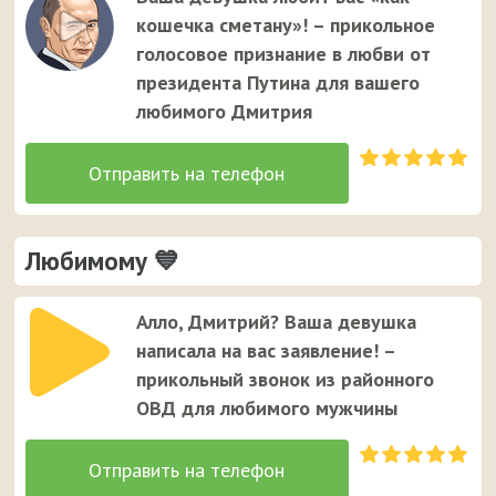
Дмитрию. Это единственный случай, когда звонок от
кошечка сметану»! – прикольное
неизвестного номера вызывает улыбку у вашего
голосовое признание в любви от
мужчины ;)
президента Путина для вашего
любимого Дмитрия
Любимому 💙
Алло, Дмитрий? Ваша девушка
написала на вас заявление! –
прикольный звонок из районного
ОВД для любимого мужчины