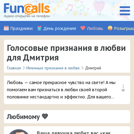
Праздники
День рождения
Любовь
Розыгры
Голосовые признания в любви
для Дмитрия
Главная
Именные признания в любви
Дмитрий
Любовь — самое прекрасное чувство на свете! А мы
⇣
помогаем вам признаться в любви своей второй
половинке нестандартно и эффектно. Для вашего
мужчины Дмитрия мы записали множество красивых
музыкальных и аудио признаний, стихов, а также
Любимому 💙
шуточных признаний от Путина (хит!). Выберите
понравившуюся аудио-открытку и уже через пару
мгновений она придет на телефон вашему любимому
Ваша девушка любит вас «как