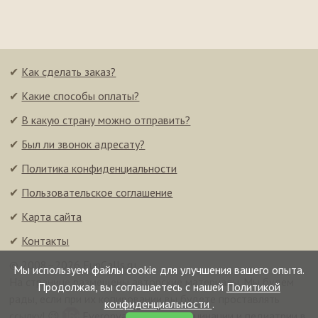
✔
Как сделать заказ?
✔
Какие способы оплаты?
✔
В какую страну можно отправить?
✔
Был ли звонок адресату?
✔
Политика конфиденциальности
✔
Пользовательское соглашение
✔
Карта сайта
✔
Контакты
© 2008–2026 FunCalls.ru
Мы используем файлы cookie для улучшения вашего опыта.
На странице размещены авторские материалы. Мы будем
Продолжая, вы соглашаетесь с нашей
Политикой
рады, если при их копировании вы будете проставлять
конфиденциальности
.
ссылку! 😉
Everonvax — центр вакцинации и педиатрии в