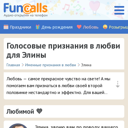
Праздники
День рождения
Любовь
Розыгры
Голосовые признания в любви
для Элины
Главная
Именные признания в любви
Элина
Любовь — самое прекрасное чувство на свете! А мы
⇣
помогаем вам признаться в любви своей второй
половинке нестандартно и эффектно. Для вашей
девушки Элины мы записали множество красивых
музыкальных и аудио признаний, стихов, а также
Любимой 💜
шуточных признаний от Путина (хит!). Выберите
понравившуюся аудио-открытку и уже через пару
мгновений она придет на телефон вашей любимой
Элина, звоню вам по поводу вашего