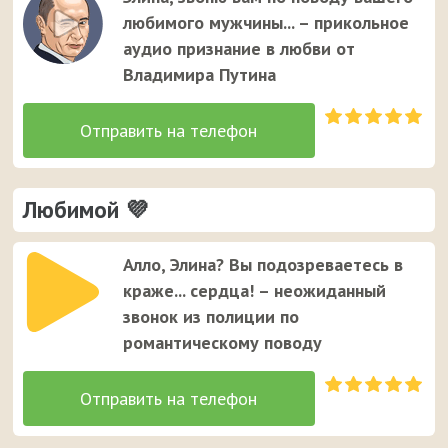
Элине. Это единственный случай, когда звонок от
любимого мужчины... – прикольное
неизвестного номера вызывает улыбку у вашей
аудио признание в любви от
девушки ;)
Владимира Путина
Любимой 💜
Алло, Элина? Вы подозреваетесь в
краже... сердца! – неожиданный
звонок из полиции по
романтическому поводу