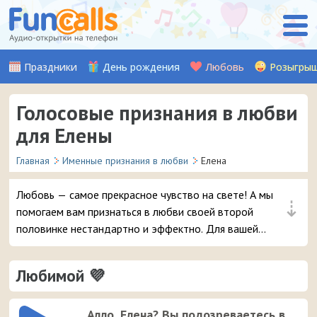
Праздники
День рождения
Любовь
Розыгры
Голосовые признания в любви
для Елены
Главная
Именные признания в любви
Елена
Любовь — самое прекрасное чувство на свете! А мы
⇣
помогаем вам признаться в любви своей второй
половинке нестандартно и эффектно. Для вашей
девушки Елены мы записали множество красивых
музыкальных и аудио признаний, стихов, а также
Любимой 💜
шуточных признаний от Путина (хит!). Выберите
понравившуюся аудио-открытку и уже через пару
мгновений она придет на телефон вашей любимой
Алло, Елена? Вы подозреваетесь в