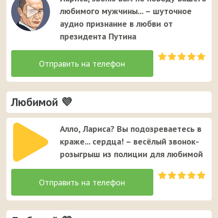
Ларисе. Это единственный случай, когда звонок от
любимого мужчины... – шуточное
неизвестного номера вызывает улыбку у вашей
аудио признание в любви от
девушки ;)
президента Путина
Любимой 💜
Алло, Лариса? Вы подозреваетесь в
краже... сердца! – весёлый звонок-
розыгрыш из полиции для любимой