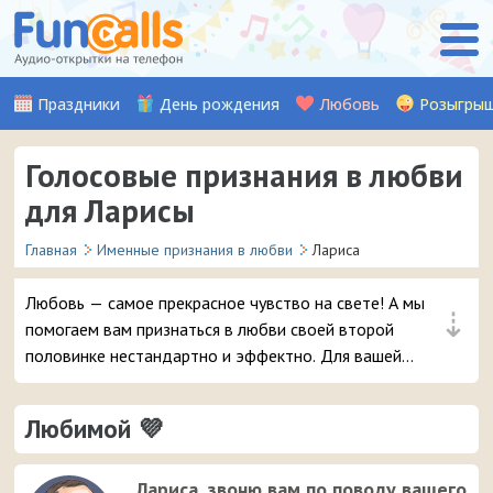
Праздники
День рождения
Любовь
Розыгры
Голосовые признания в любви
для Ларисы
Главная
Именные признания в любви
Лариса
Любовь — самое прекрасное чувство на свете! А мы
⇣
помогаем вам признаться в любви своей второй
половинке нестандартно и эффектно. Для вашей
девушки Ларисы мы записали множество красивых
музыкальных и аудио признаний, стихов, а также
Любимой 💜
шуточных признаний от Путина (хит!). Выберите
понравившуюся аудио-открытку и уже через пару
мгновений она придет на телефон вашей любимой
Лариса, звоню вам по поводу вашего