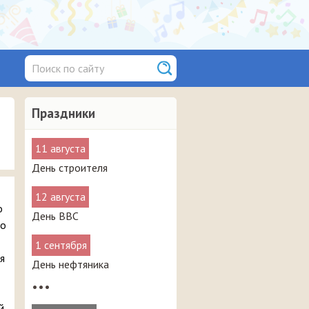
Праздники
11 августа
День строителя
12 августа
о
День ВВС
во
1 сентября
я
День нефтяника
•••
й