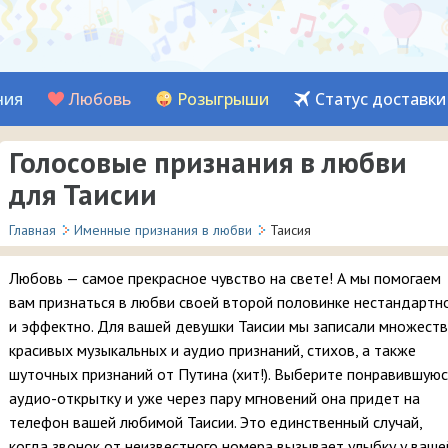
ния
Любовь
Розыгрыши
Статус доставки
Голосовые признания в любви
для Таисии
Главная
Именные признания в любви
Таисия
Любовь — самое прекрасное чувство на свете! А мы помогаем
вам признаться в любви своей второй половинке нестандартн
и эффектно. Для вашей девушки Таисии мы записали множест
красивых музыкальных и аудио признаний, стихов, а также
шуточных признаний от Путина (хит!). Выберите понравившуюс
аудио-открытку и уже через пару мгновений она придет на
телефон вашей любимой Таисии. Это единственный случай,
когда звонок от неизвестного номера вызывает улыбку у ваше