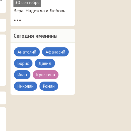
30 сентября
Вера, Надежда и Любовь
•••
Сегодня именины
Анатолий
Афанасий
Борис
Давид
Иван
Кристина
Николай
Роман