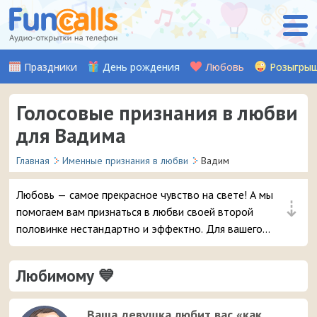
Праздники
День рождения
Любовь
Розыгры
Голосовые признания в любви
для Вадима
Главная
Именные признания в любви
Вадим
Любовь — самое прекрасное чувство на свете! А мы
⇣
помогаем вам признаться в любви своей второй
половинке нестандартно и эффектно. Для вашего
мужчины Вадима мы записали множество красивых
музыкальных и аудио признаний, стихов, а также
Любимому 💙
шуточных признаний от Путина (хит!). Выберите
понравившуюся аудио-открытку и уже через пару
мгновений она придет на телефон вашему любимому
Ваша девушка любит вас «как