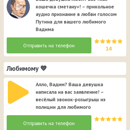
Вадиму. Это единственный случай, когда звонок от
кошечка сметану»! – прикольное
неизвестного номера вызывает улыбку у вашего
аудио признание в любви голосом
мужчины ;)
Путина для вашего любимого
Вадима
14
Любимому 💙
Алло, Вадим? Ваша девушка
написала на вас заявление! –
весёлый звонок-розыгрыш из
полиции для любимого