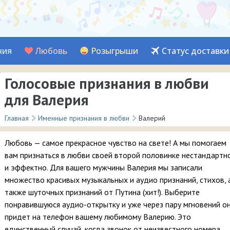
ния
Любовь
Розыгрыши
Статус доставки
Голосовые признания в любви
для Валерия
Главная
Именные признания в любви
Валерий
Любовь — самое прекрасное чувство на свете! А мы помогаем
вам признаться в любви своей второй половинке нестандартн
и эффектно. Для вашего мужчины Валерия мы записали
множество красивых музыкальных и аудио признаний, стихов, 
также шуточных признаний от Путина (хит!). Выберите
понравившуюся аудио-открытку и уже через пару мгновений о
придет на телефон вашему любимому Валерию. Это
единственный случай, когда звонок от неизвестного номера