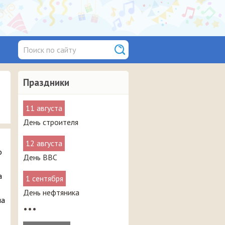
Праздники
11 августа
День строителя
12 августа
о
День ВВС
а
1 сентября
День нефтяника
на
•••