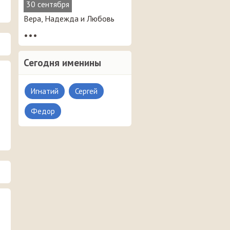
30 сентября
Вера, Надежда и Любовь
•••
Сегодня именины
Игнатий
Сергей
Федор