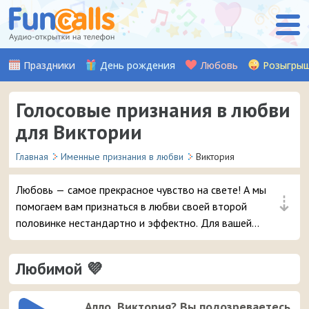
Праздники
День рождения
Любовь
Розыгры
Голосовые признания в любви
для Виктории
Главная
Именные признания в любви
Виктория
Любовь — самое прекрасное чувство на свете! А мы
⇣
помогаем вам признаться в любви своей второй
половинке нестандартно и эффектно. Для вашей
девушки Виктории мы записали множество красивых
музыкальных и аудио признаний, стихов, а также
Любимой 💜
шуточных признаний от Путина (хит!). Выберите
понравившуюся аудио-открытку и уже через пару
мгновений она придет на телефон вашей любимой
Алло, Виктория? Вы подозреваетесь